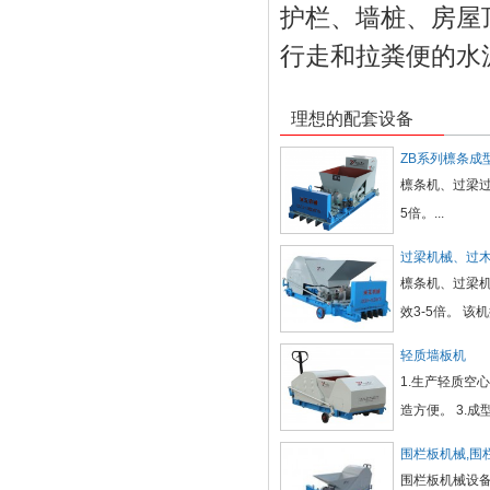
护栏、墙桩、房屋
行走和拉粪便的水
理想的配套设备
ZB系列檩条成
檩条机、过梁过
5倍。...
过梁机械、过
檩条机、过梁
效3-5倍。 
轻质墙板机
1.生产轻质空
造方便。 3.
围栏板机械,围
围栏板机械设备