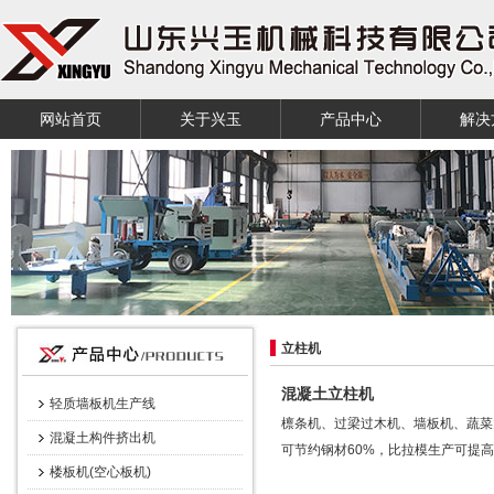
网站首页
关于兴玉
产品中心
解决
立柱机
混凝土立柱机
轻质墙板机生产线
檩条机、过梁过木机、墙板机、蔬菜
混凝土构件挤出机
可节约钢材60%，比拉模生产可提高
楼板机(空心板机)