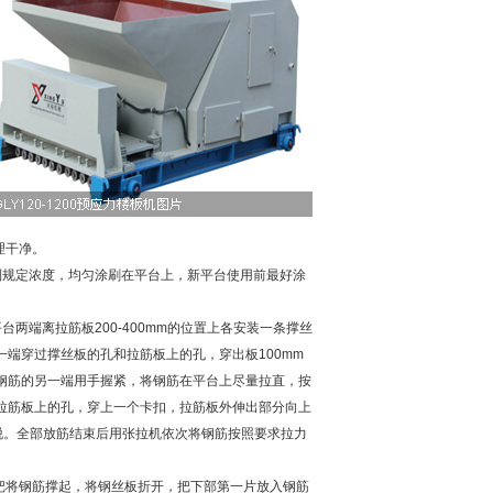
理干净。
到规定浓度，均匀涂刷在平台上，新平台使用前最好涂
台两端离拉筋板200-400mm的位置上各安装一条撑丝
端穿过撑丝板的孔和拉筋板上的孔，穿出板100mm
钢筋的另一端用手握紧，将钢筋在平台上尽量拉直，按
拉筋板上的孔，穿上一个卡扣，拉筋板外伸出部分向上
抽脱。全部放筋结束后用张拉机依次将钢筋按照要求拉力
撬把将钢筋撑起，将钢丝板折开，把下部第一片放入钢筋