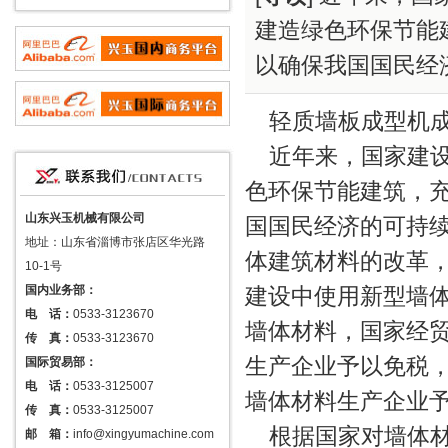
建造绿色环保节能
以确保我国国民经
轻质墙板成型机
近年来，国家建
色环保节能建筑，
山东兴玉机械有限公司
国国民经济的可持
地址：山东省淄博市张店区华光路
体建筑材料的改革
10-1号
国内业务部：
建设中使用新型墙
电 话：
0533-3123670
墙体材料，国家经
传 真：
0533-3123670
生产企业予以免税
国际贸易部：
电 话：
0533-3125007
墙体材料生产企业
传 真：
0533-3125007
根据国家对墙体
邮 箱：
info@xingyumachine.com