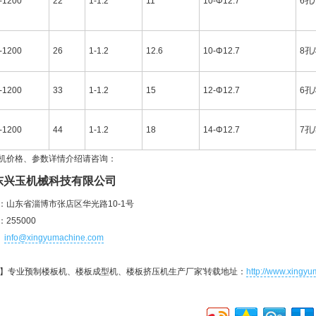
-1200
22
1-1.2
11
10-Φ12.7
6孔
-1200
26
1-1.2
12.6
10-Φ12.7
8孔
-1200
33
1-1.2
15
12-Φ12.7
6孔
-1200
44
1-1.2
18
14-Φ12.7
7孔
机价格、参数详情介绍请咨询：
东兴玉机械科技有限公司
：山东省淄博市张店区华光路10-1号
255000
:
info@xingyumachine.com
机】专业预制楼板机、楼板成型机、楼板挤压机生产厂家'转载地址：
http://www.xingyum